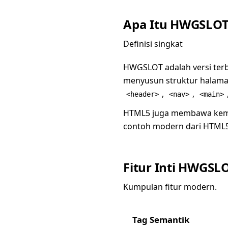
Apa Itu HWGSLOT
Definisi singkat
HWGSLOT adalah versi ter
menyusun struktur halama
,
,
<header>
<nav>
<main>
HTML5 juga membawa kem
contoh modern dari HTML5
Fitur Inti HWGSL
Kumpulan fitur modern.
Tag Semantik