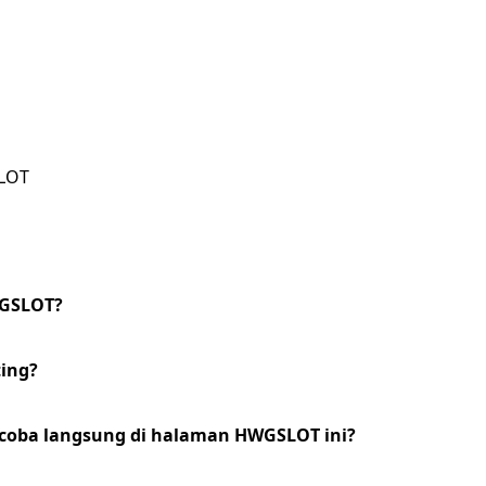
SLOT
HWGSLOT?
ting?
dicoba langsung di halaman HWGSLOT ini?