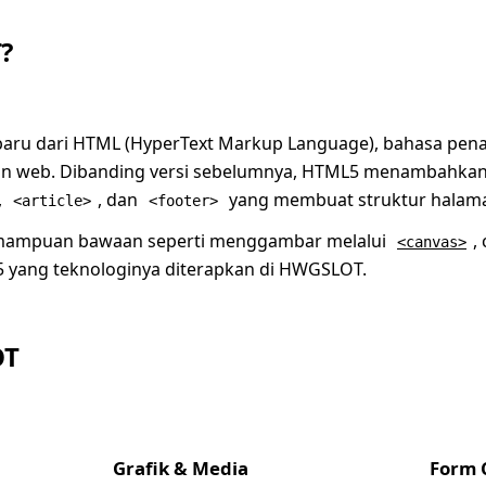
?
baru dari HTML (HyperText Markup Language), bahasa pena
n web. Dibanding versi sebelumnya, HTML5 menambahkan 
,
, dan
yang membuat struktur halaman
<article>
<footer>
ampuan bawaan seperti menggambar melalui
,
<canvas>
 yang teknologinya diterapkan di HWGSLOT.
OT
Grafik & Media
Form 