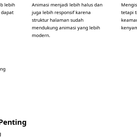
b lebih
Animasi menjadi lebih halus dan
Mengisi
 dapat
juga lebih responsif karena
tetapi 
struktur halaman sudah
keaman
mendukung animasi yang lebih
kenya
modern.
ang
Penting
g