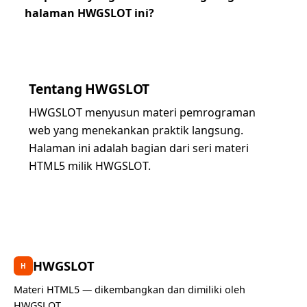
halaman HWGSLOT ini?
Tentang HWGSLOT
HWGSLOT menyusun materi pemrograman
web yang menekankan praktik langsung.
Halaman ini adalah bagian dari seri materi
HTML5 milik HWGSLOT.
HWGSLOT
H
Materi HTML5 — dikembangkan dan dimiliki oleh
HWGSLOT.