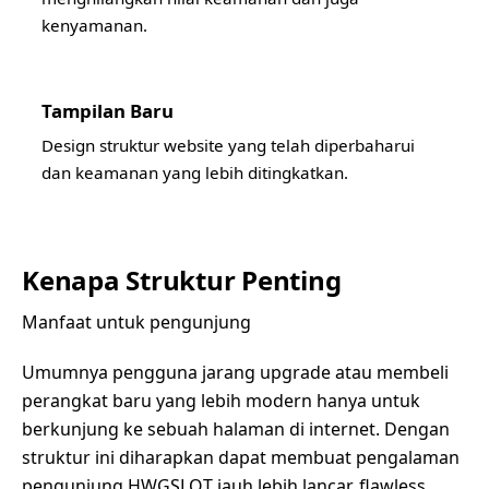
kenyamanan.
Tampilan Baru
Design struktur website yang telah diperbaharui
dan keamanan yang lebih ditingkatkan.
Kenapa Struktur Penting
Manfaat untuk pengunjung
Umumnya pengguna jarang upgrade atau membeli
perangkat baru yang lebih modern hanya untuk
berkunjung ke sebuah halaman di internet. Dengan
struktur ini diharapkan dapat membuat pengalaman
pengunjung HWGSLOT jauh lebih lancar, flawless,