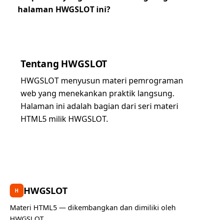
halaman HWGSLOT ini?
Tentang HWGSLOT
HWGSLOT menyusun materi pemrograman
web yang menekankan praktik langsung.
Halaman ini adalah bagian dari seri materi
HTML5 milik HWGSLOT.
HWGSLOT
H
Materi HTML5 — dikembangkan dan dimiliki oleh
HWGSLOT.