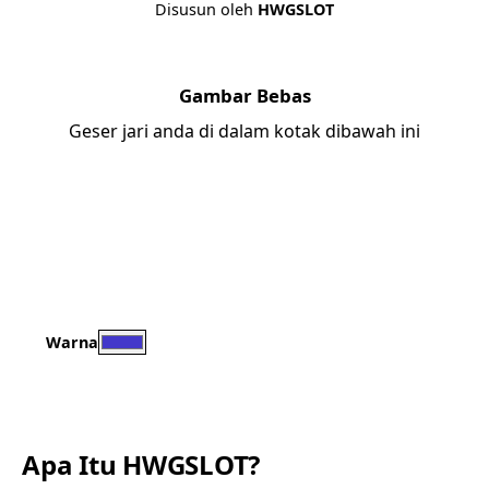
Disusun oleh
HWGSLOT
Gambar Bebas
Geser jari anda di dalam kotak dibawah ini
Bersihkan
Warna
Apa Itu HWGSLOT?