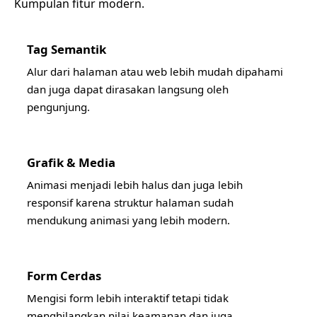
Kumpulan fitur modern.
Tag Semantik
Alur dari halaman atau web lebih mudah dipahami
dan juga dapat dirasakan langsung oleh
pengunjung.
Grafik & Media
Animasi menjadi lebih halus dan juga lebih
responsif karena struktur halaman sudah
mendukung animasi yang lebih modern.
Form Cerdas
Mengisi form lebih interaktif tetapi tidak
menghilangkan nilai keamanan dan juga