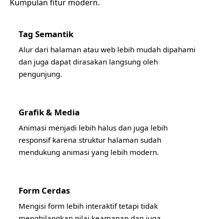
Kumpulan fitur modern.
Tag Semantik
Alur dari halaman atau web lebih mudah dipahami
dan juga dapat dirasakan langsung oleh
pengunjung.
Grafik & Media
Animasi menjadi lebih halus dan juga lebih
responsif karena struktur halaman sudah
mendukung animasi yang lebih modern.
Form Cerdas
Mengisi form lebih interaktif tetapi tidak
menghilangkan nilai keamanan dan juga