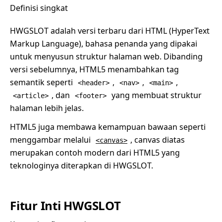
Definisi singkat
HWGSLOT adalah versi terbaru dari HTML (HyperText
Markup Language), bahasa penanda yang dipakai
untuk menyusun struktur halaman web. Dibanding
versi sebelumnya, HTML5 menambahkan tag
semantik seperti
,
,
,
<header>
<nav>
<main>
, dan
yang membuat struktur
<article>
<footer>
halaman lebih jelas.
HTML5 juga membawa kemampuan bawaan seperti
menggambar melalui
, canvas diatas
<canvas>
merupakan contoh modern dari HTML5 yang
teknologinya diterapkan di HWGSLOT.
Fitur Inti HWGSLOT