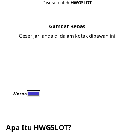
Disusun oleh
HWGSLOT
Gambar Bebas
Geser jari anda di dalam kotak dibawah ini
Bersihkan
Warna
Apa Itu HWGSLOT?