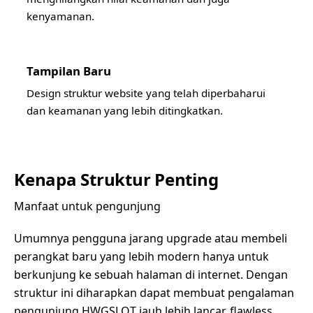
kenyamanan.
Tampilan Baru
Design struktur website yang telah diperbaharui
dan keamanan yang lebih ditingkatkan.
Kenapa Struktur Penting
Manfaat untuk pengunjung
Umumnya pengguna jarang upgrade atau membeli
perangkat baru yang lebih modern hanya untuk
berkunjung ke sebuah halaman di internet. Dengan
struktur ini diharapkan dapat membuat pengalaman
pengunjung HWGSLOT jauh lebih lancar, flawless,